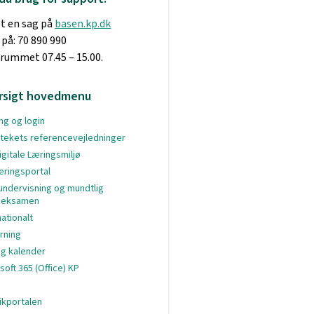
t en sag på
basen.kp.dk
 på: 70 890 990
dsrummet 07.45 – 15.00.
rsigt hovedmenu
g og login
otekets referencevejledninger
igitale Læringsmiljø
eringsportal
undervisning og mundtlig
oeksamen
nationalt
arning
og kalender
soft 365 (Office) KP
ikportalen