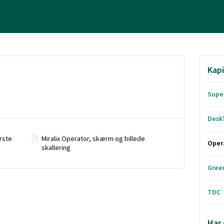
Kapi
Supe
Desk
ørste
Miralix Operator, skærm og billede
Oper
skallering
Gree
TDC
Har 