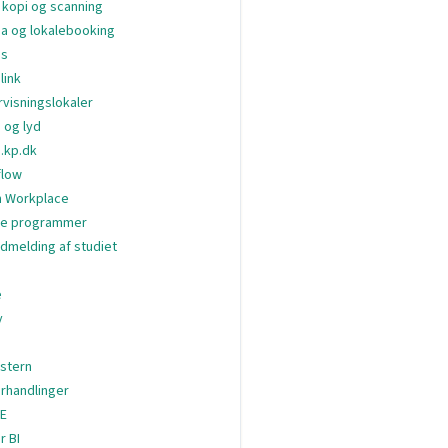
, kopi og scanning
a og lokalebooking
s
link
visningslokaler
 og lyd
.kp.dk
flow
 Workplace
ge programmer
dmelding af studiet
e
y
stern
rhandlinger
E
r BI