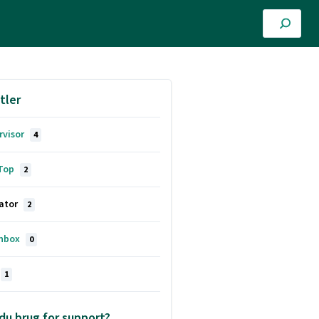
tler
rvisor
4
Top
2
ator
2
nbox
0
1
du brug for support?