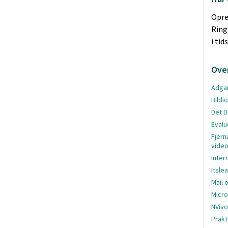
Opre
Ring
i ti
Ove
Adgan
Bibli
Det D
Evalu
Fjern
vide
Inter
Itsle
Mail 
Micro
NVivo
Prakt