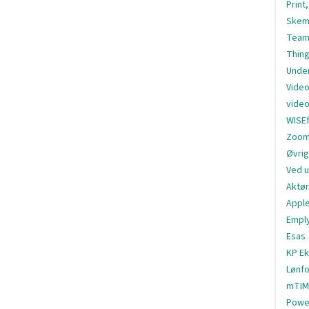
Print
Skem
Team
Thing
Under
Video
video
WISE
Zoom
Øvri
Ved u
Aktør
Appl
Empl
Esas
KP Ek
Lønfo
mTIM
Powe