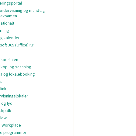
eringsportal
undervisning og mundtlig
oeksamen
nationalt
arning
og kalender
soft 365 (Office) KP
ikportalen
, kopi og scanning
a og lokalebooking
s
link
visningslokaler
 og lyd
.kp.dk
flow
 Workplace
ge programmer