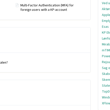
Ved u
Multi-Factor Authentication (MFA) for
Aktør
foreign users with a KP-account
Appl
Empl
Esas
KP Ek
Lønfo
Miral
mTIM
Powe
Rejs
talen?
Sag 
Skab
Skem
State
TopD
Wind
XFlo