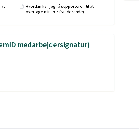
 at
Hvordan kan jeg få supporteren til at
overtage min PC? (Studerende)
 NemID medarbejdersignatur)