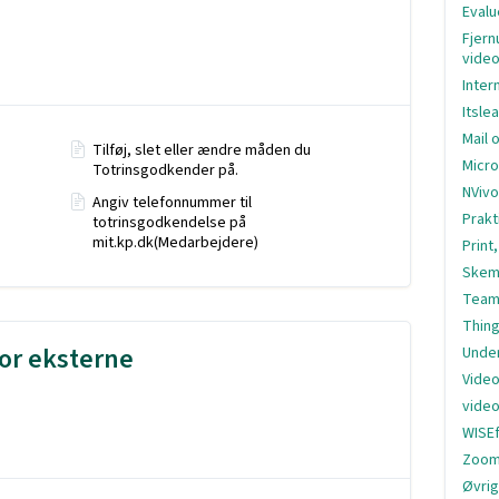
Evalu
Fjern
vide
Inter
Itsle
Mail 
Tilføj, slet eller ændre måden du
Micro
Totrinsgodkender på.
NVivo
Angiv telefonnummer til
Prakt
totrinsgodkendelse på
mit.kp.dk(Medarbejdere)
Print
Skem
Team
Thing
or eksterne
Under
Video
video
WISE
Zoom
Øvri