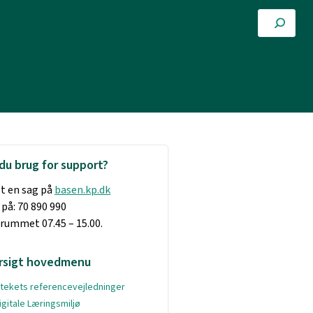
du brug for support?
t en sag på
basen.kp.dk
 på: 70 890 990
dsrummet 07.45 – 15.00.
rsigt hovedmenu
otekets referencevejledninger
igitale Læringsmiljø