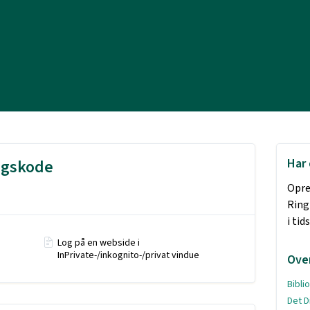
ngskode
Har 
Opre
Ring
i ti
Log på en webside i
InPrivate-/inkognito-/privat vindue
Ove
Bibli
Det D