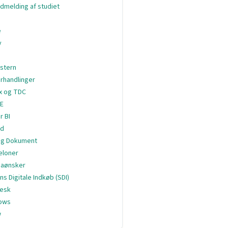
dmelding af studiet
e
y
stern
rhandlinger
ix og TDC
E
r BI
ud
og Dokument
eloner
aønsker
ns Digitale Indkøb (SDI)
esk
ows
w