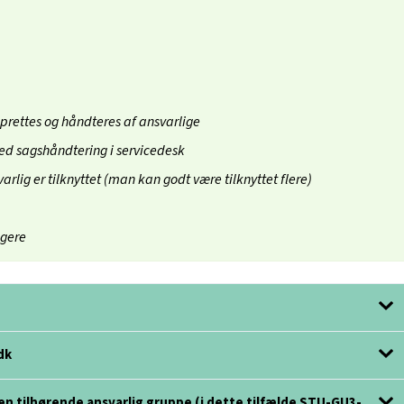
oprettes og håndteres af ansvarlige
ed sagshåndtering i servicedesk
ig er tilknyttet (man kan godt være tilknyttet flere)
ugere
dk
en tilhørende ansvarlig gruppe (i dette tilfælde STU-GU3-