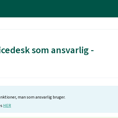
vicedesk som ansvarlig -
unktioner, man som ansvarlig bruger.
es
HER