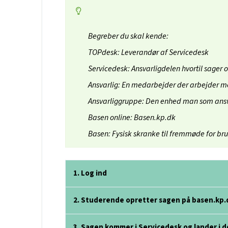
Begreber du skal kende:
TOPdesk: Leverandør af Servicedesk
Servicedesk: Ansvarligdelen hvortil sager 
Ansvarlig: En medarbejder der arbejder m
Ansvarliggruppe: Den enhed man som ansvarl
Basen online: Basen.kp.dk
Basen: Fysisk skranke til fremmøde for br
1. Log ind
2. Studerende opretter sagen på basen.kp.
3. Sagen kommer i Servicedesk og lander i d