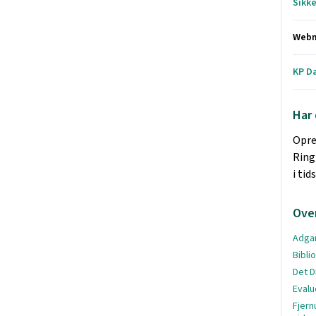
Sikk
Web
KP D
Har 
Opre
Ring
i ti
Ove
Adgan
Bibli
Det D
Evalu
Fjern