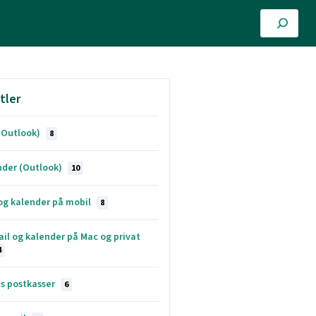
tler
 (Outlook)
8
nder (Outlook)
10
og kalender på mobil
8
il og kalender på Mac og privat
4
es postkasser
6