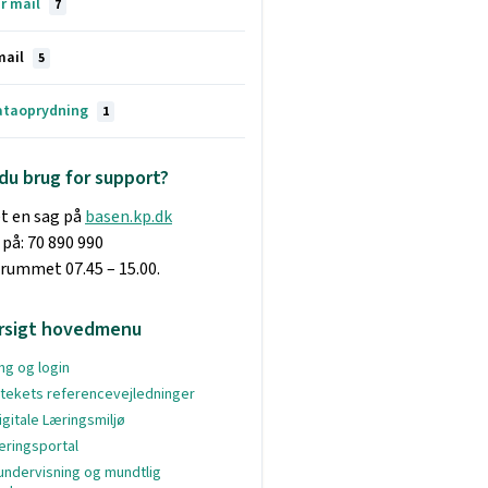
er mail
7
mail
5
ataoprydning
1
du brug for support?
t en sag på
basen.kp.dk
 på: 70 890 990
dsrummet 07.45 – 15.00.
rsigt hovedmenu
g og login
otekets referencevejledninger
igitale Læringsmiljø
eringsportal
undervisning og mundtlig