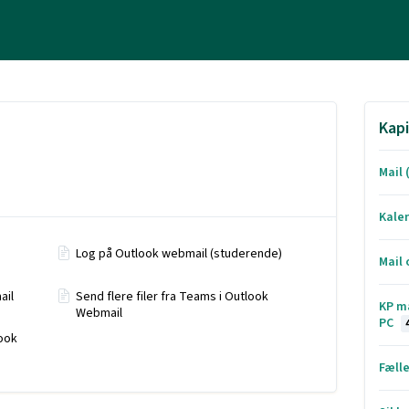
Kapi
Mail
Kale
Log på Outlook webmail (studerende)
Mail 
ail
Send flere filer fra Teams i Outlook
KP ma
Webmail
PC
ook
Fæll