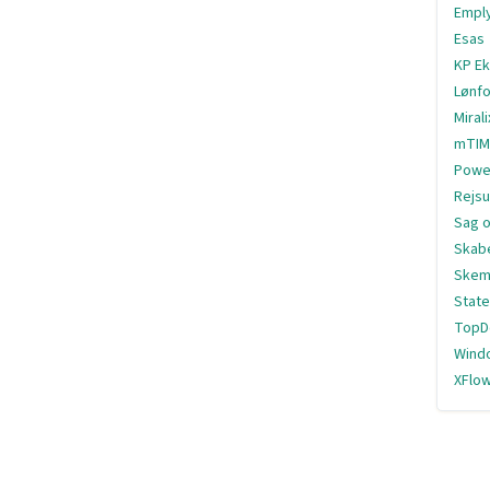
Empl
Esas
KP Ek
Lønfo
Miral
mTIM
Powe
Rejs
Sag 
Skab
Skem
State
TopD
Wind
XFlo