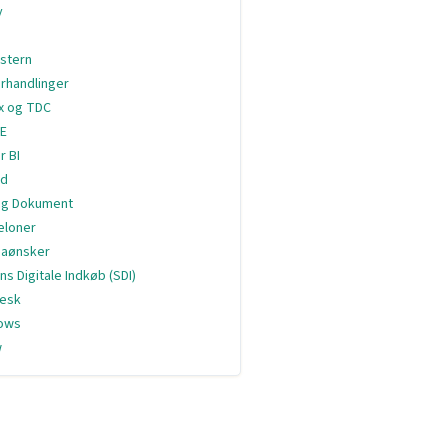
y
stern
rhandlinger
ix og TDC
E
r BI
ud
og Dokument
eloner
aønsker
ns Digitale Indkøb (SDI)
esk
ows
w