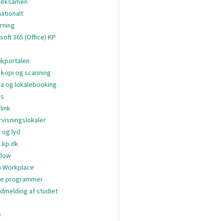
oeksamen
nationalt
arning
soft 365 (Office) KP
ikportalen
, kopi og scanning
a og lokalebooking
s
link
visningslokaler
 og lyd
.kp.dk
flow
 Workplace
ge programmer
dmelding af studiet
e