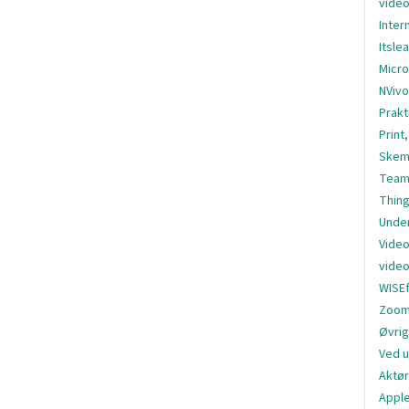
vide
Inter
Itsle
Micro
NVivo
Prakt
Print
Skem
Team
Thing
Under
Video
video
WISE
Zoom
Øvri
Ved u
Aktør
Appl