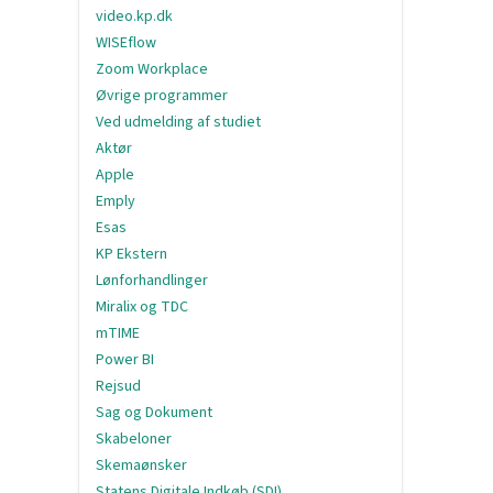
video.kp.dk
WISEflow
Zoom Workplace
Øvrige programmer
Ved udmelding af studiet
Aktør
Apple
Emply
Esas
KP Ekstern
Lønforhandlinger
Miralix og TDC
mTIME
Power BI
Rejsud
Sag og Dokument
Skabeloner
Skemaønsker
Statens Digitale Indkøb (SDI)