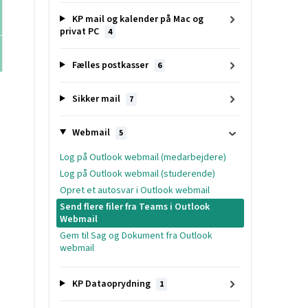
KP mail og kalender på Mac og
privat PC
4
Fælles postkasser
6
Sikker mail
7
Webmail
5
Log på Outlook webmail (medarbejdere)
Log på Outlook webmail (studerende)
Opret et autosvar i Outlook webmail
Send flere filer fra Teams i Outlook
Webmail
Gem til Sag og Dokument fra Outlook
webmail
KP Dataoprydning
1