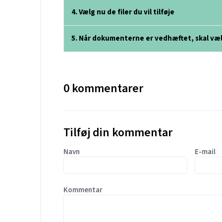
4. Vælg nu de filer du vil tilføje
5. Når dokumenterne er vedhæftet, skal væ
0 kommentarer
Tilføj din kommentar
Navn
E-mail
Kommentar