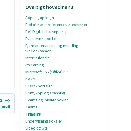
Oversigt hovedmenu
Adgang og login
Bibliotekets referencevejledninger
Det Digitale Læringsmiljø
Evalueringsportal
Fjernundervisning og mundtlig
videoeksamen
Internationalt
Itslearning
Microsoft 365 (Office) KP
NVivo
Praktikportalen
Print, kopi og scanning
Skema og lokalebooking
NG
ebmail
Teams
Thinglink
Undervisningslokaler
Video og lyd