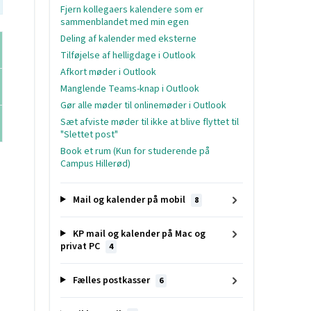
Fjern kollegaers kalendere som er
sammenblandet med min egen
Deling af kalender med eksterne
Tilføjelse af helligdage i Outlook
Afkort møder i Outlook
Manglende Teams-knap i Outlook
Gør alle møder til onlinemøder i Outlook
Sæt afviste møder til ikke at blive flyttet til
"Slettet post"
Book et rum (Kun for studerende på
Campus Hillerød)
Mail og kalender på mobil
8
KP mail og kalender på Mac og
privat PC
4
Fælles postkasser
6