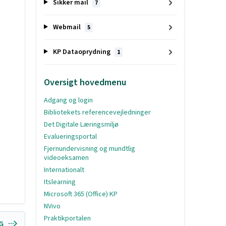
Sikker mail
7
Webmail
5
KP Dataoprydning
1
Oversigt hovedmenu
Adgang og login
Bibliotekets referencevejledninger
Det Digitale Læringsmiljø
Evalueringsportal
Fjernundervisning og mundtlig
videoeksamen
Internationalt
Itslearning
Microsoft 365 (Office) KP
NVivo
Praktikportalen
NG