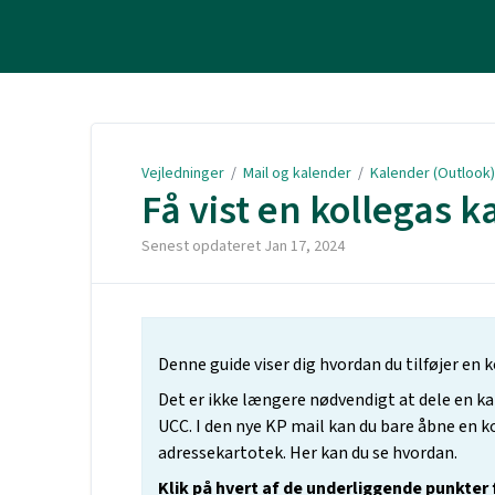
Vejledninger
Vejledninger
/
Mail og kalender
/
Kalender (Outlook)
Få vist en kollegas k
Senest opdateret
Jan 17, 2024
Denne guide viser dig hvordan du tilføjer en 
Det er ikke længere nødvendigt at dele en ka
UCC. I den nye KP mail kan du bare åbne en k
adressekartotek. Her kan du se hvordan.
Klik på hvert af de underliggende punkter f