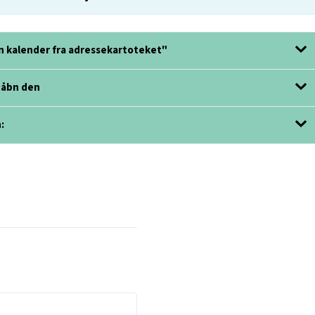
Åbn kalender fra adressekartoteket"
g åbn den
: