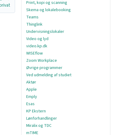
Print, kopi og scanning
privat
Skema og lokalebooking
Teams
Thinglink
Undervisningslokaler
Video og lyd
video.kp.dk
WISEflow
Zoom Workplace
Øvrige programmer
Ved udmelding af studiet
Aktør
Apple
Emply
Esas
KP Ekstern
Lønforhandlinger
Miralix og TDC
mTIME