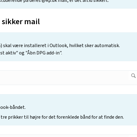
studerende på deres @kp.dk mail, er det altid sikkert.
 sikker mail
 skal være installeret i Outlook, hvilket sker automatisk.
ost aktiv" og "Åbn DPG add-in".
look-båndet.
 tre prikker til højre for det forenklede bånd for at finde den.