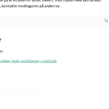
lse på at emailen er sendt sikkert. Hvis mailen ikke kan sendes
lde, kontakte modtageren på anden vis.
r
er:
-sikker-mail-postkasser-i-outlook