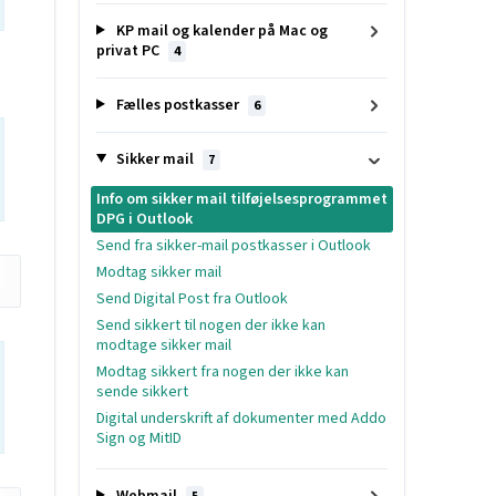
KP mail og kalender på Mac og
privat PC
4
Fælles postkasser
6
Sikker mail
7
Info om sikker mail tilføjelsesprogrammet
DPG i Outlook
Send fra sikker-mail postkasser i Outlook
Modtag sikker mail
Send Digital Post fra Outlook
Send sikkert til nogen der ikke kan
modtage sikker mail
Modtag sikkert fra nogen der ikke kan
sende sikkert
Digital underskrift af dokumenter med Addo
Sign og MitID
Webmail