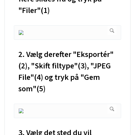
"Filer"(1)
2. Vælg derefter "Eksportér"
(2), "Skift filtype"(3), "JPEG
File"(4) og tryk på "Gem
som"(5)
3. Vælg det sted du vil